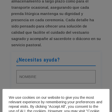
almacenamiento a largo plazo como para el
transporte ocasional, asegurando que cada
prenda litúrgica mantenga su dignidad y
presencia en cada ceremonia. Cada detalle ha
sido pensado para ofrecer una solución de
calidad que facilite el cuidado del vestuario
sagrado y acompañe al sacerdote o diácono en su
servicio pastoral.
¿Necesitas ayuda?
We use cookies on our website to give you the most
relevant experience by remembering your preferences and
repeat visits. By clicking “Accept All”, you consent to the
use of ALL the cookies. However, you may visit "Cookie