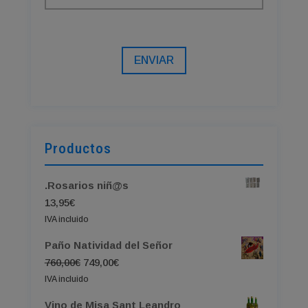
ENVIAR
Productos
.Rosarios niñ@s
13,95
€
IVA incluido
Paño Natividad del Señor
El
El
760,00
€
749,00
€
precio
precio
IVA incluido
original
actual
Vino de Misa Sant Leandro