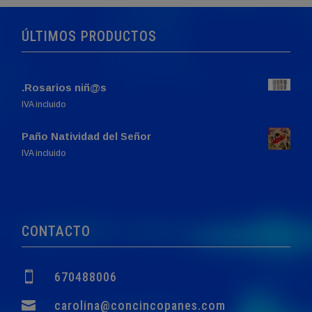
ÚLTIMOS PRODUCTOS
.Rosarios niñ@s
IVA incluido
Paño Natividad del Señor
El
El
IVA incluido
precio
precio
original
actual
era:
es:
760,00€.
749,00€.
CONTACTO

670488006

carolina@concincopanes.com