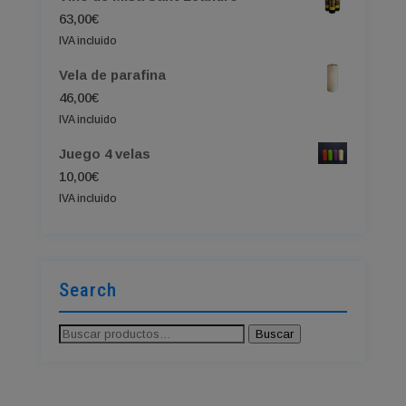
era:
es:
63,00
€
760,00€.
749,00€.
IVA incluido
Vela de parafina
46,00
€
IVA incluido
Juego 4 velas
10,00
€
IVA incluido
Search
Buscar
Buscar
por: