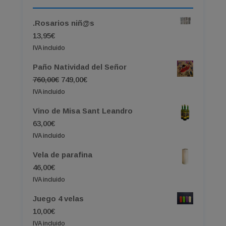
.Rosarios niñ@s
13,95
€
IVA incluido
Paño Natividad del Señor
El
El
760,00
€
749,00
€
precio
precio
IVA incluido
original
actual
Vino de Misa Sant Leandro
era:
es:
63,00
€
760,00€.
749,00€.
IVA incluido
Vela de parafina
46,00
€
IVA incluido
Juego 4 velas
10,00
€
IVA incluido