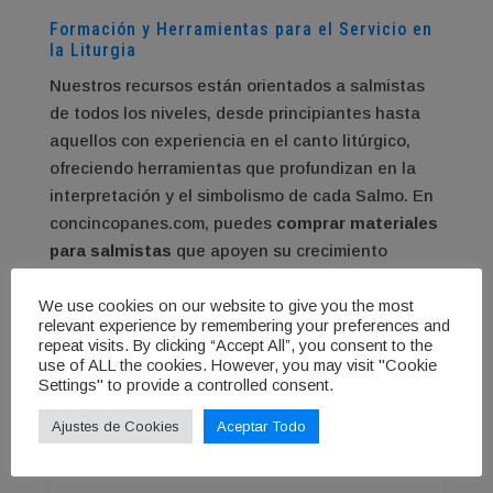
Formación y Herramientas para el Servicio en
la Liturgia
Nuestros recursos están orientados a salmistas
de todos los niveles, desde principiantes hasta
aquellos con experiencia en el canto litúrgico,
ofreciendo herramientas que profundizan en la
interpretación y el simbolismo de cada Salmo. En
concincopanes.com, puedes
comprar materiales
para salmistas
que apoyen su crecimiento
espiritual y litúrgico, promoviendo una expresión
auténtica y solemne en cada celebración. Estos
We use cookies on our website to give you the most
relevant experience by remembering your preferences and
recursos no solo fortalecen la técnica vocal, sino
repeat visits. By clicking “Accept All”, you consent to the
que también inspiran a los salmistas a enriquecer
use of ALL the cookies. However, you may visit "Cookie
Settings" to provide a controlled consent.
la experiencia de la comunidad en la misa,
convirtiéndose en verdaderos canales de
Ajustes de Cookies
Aceptar Todo
inspiración y alabanza.