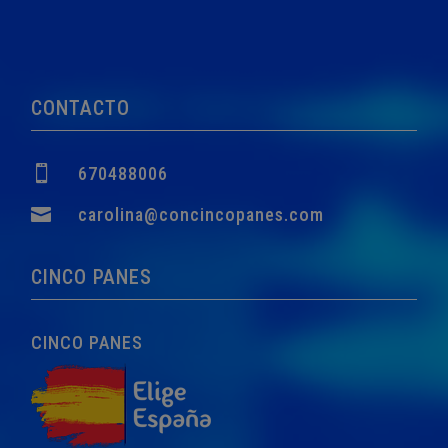
precio
precio
original
actual
era:
es:
760,00€.
749,00€.
CONTACTO

670488006

carolina@concincopanes.com
CINCO PANES
CINCO PANES