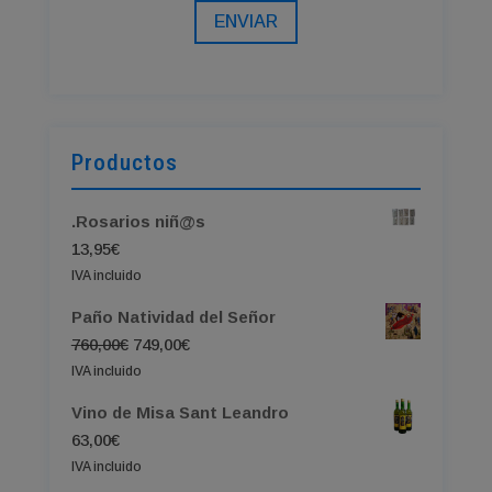
ENVIAR
Productos
.Rosarios niñ@s
13,95
€
IVA incluido
Paño Natividad del Señor
El
El
760,00
€
749,00
€
precio
precio
IVA incluido
original
actual
Vino de Misa Sant Leandro
era:
es:
63,00
€
760,00€.
749,00€.
IVA incluido