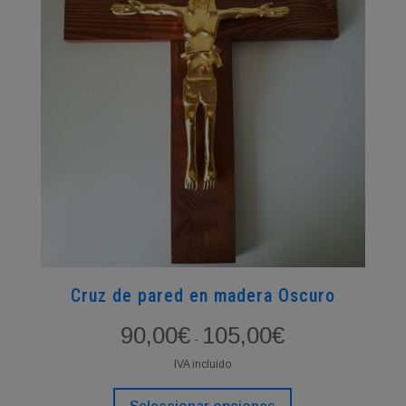
Cruz de pared en madera Oscuro
Rango
90,00
€
105,00
€
-
de
IVA incluido
precios:
Este
desde