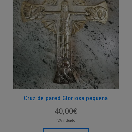
en
la
página
de
producto
Cruz de pared Gloriosa pequeña
40,00
€
IVA incluido