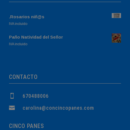
.Rosarios niñ@s
IVA incluido
Paño Natividad del Señor
El
El
IVA incluido
precio
precio
original
actual
era:
es:
760,00€.
749,00€.
CONTACTO

670488006

carolina@concincopanes.com
CINCO PANES