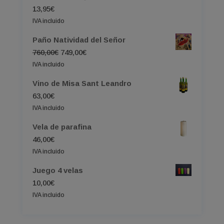
13,95
€
IVA incluido
Paño Natividad del Señor
El
El
760,00
€
749,00
€
precio
precio
IVA incluido
original
actual
Vino de Misa Sant Leandro
era:
es:
63,00
€
760,00€.
749,00€.
IVA incluido
Vela de parafina
46,00
€
IVA incluido
Juego 4 velas
10,00
€
IVA incluido