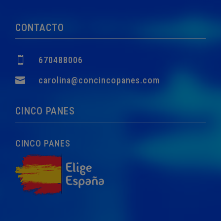
era:
es:
760,00€.
749,00€.
CONTACTO

670488006

carolina@concincopanes.com
CINCO PANES
CINCO PANES