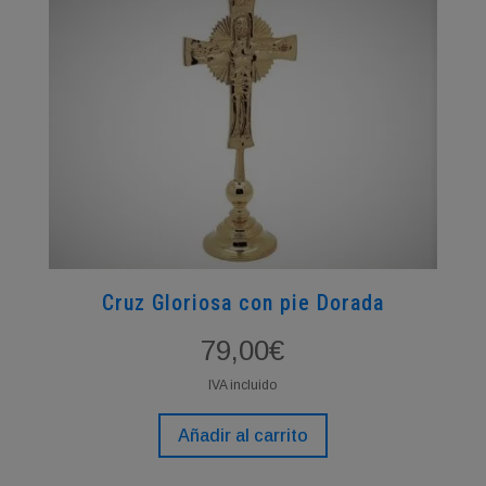
Las
opciones
se
pueden
elegir
en
la
página
de
producto
Cruz Gloriosa con pie Dorada
79,00
€
IVA incluido
Añadir al carrito