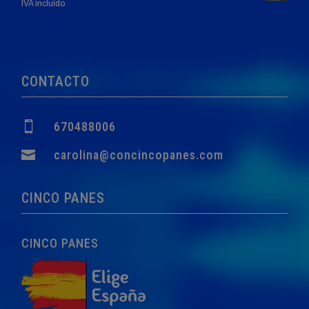
El
El
IVA incluido
precio
precio
original
actual
era:
es:
760,00€.
749,00€.
CONTACTO

670488006

carolina@concincopanes.com
CINCO PANES
CINCO PANES