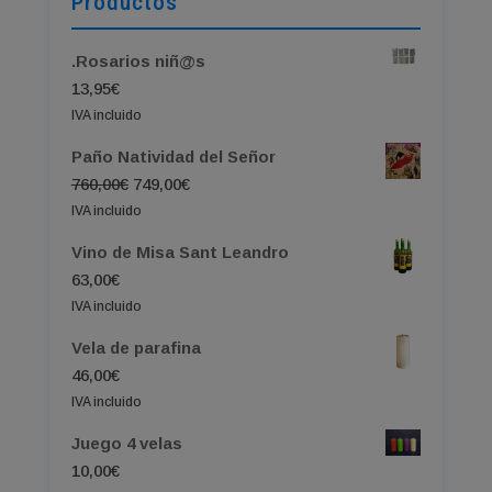
Productos
.Rosarios niñ@s
13,95
€
IVA incluido
Paño Natividad del Señor
El
El
760,00
€
749,00
€
precio
precio
IVA incluido
original
actual
Vino de Misa Sant Leandro
era:
es:
63,00
€
760,00€.
749,00€.
IVA incluido
Vela de parafina
46,00
€
IVA incluido
Juego 4 velas
10,00
€