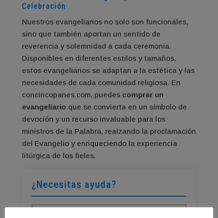
Celebración
Nuestros evangeliarios no solo son funcionales,
sino que también aportan un sentido de
reverencia y solemnidad a cada ceremonia.
Disponibles en diferentes estilos y tamaños,
estos evangeliarios se adaptan a la estética y las
necesidades de cada comunidad religiosa. En
concincopanes.com, puedes
comprar un
evangeliario
que se convierta en un símbolo de
devoción y un recurso invaluable para los
ministros de la Palabra, realzando la proclamación
del Evangelio y enriqueciendo la experiencia
litúrgica de los fieles.
¿Necesitas ayuda?