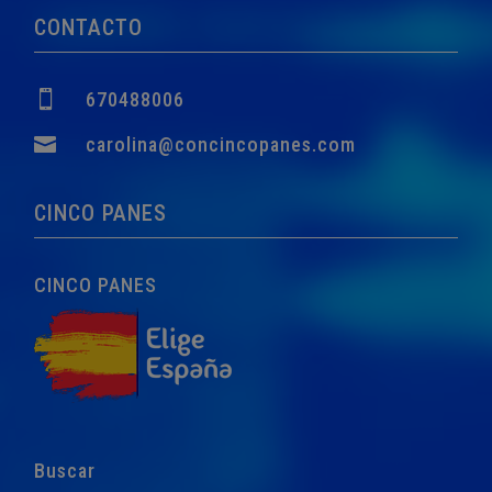
760,00€.
749,00€.
CONTACTO

670488006

carolina@concincopanes.com
CINCO PANES
CINCO PANES
Buscar