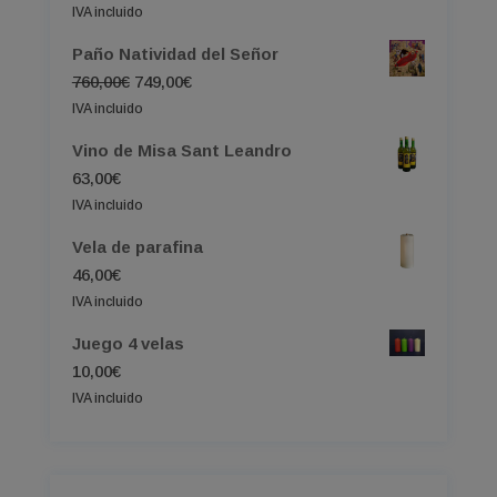
IVA incluido
Paño Natividad del Señor
El
El
760,00
€
749,00
€
precio
precio
IVA incluido
original
actual
Vino de Misa Sant Leandro
era:
es:
63,00
€
760,00€.
749,00€.
IVA incluido
Vela de parafina
46,00
€
IVA incluido
Juego 4 velas
10,00
€
IVA incluido