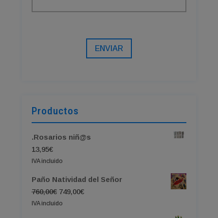
ENVIAR
Productos
.Rosarios niñ@s
13,95
€
IVA incluido
Paño Natividad del Señor
El
El
760,00
€
749,00
€
precio
precio
IVA incluido
original
actual