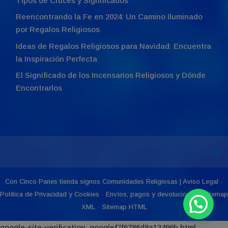
Tipos de Cruces y Significados
Reencontrando la Fe en 2024: Un Camino Iluminado
por Regalos Religiosos
Ideas de Regalos Religiosos para Navidad: Encuentra
la Inspiración Perfecta
El Significado de los Incensarios Religiosos y Dónde
Encontrarlos
Con Cinco Panes
tienda signos Comunidades Religiosas
|
Aviso Legal
·
Política de Privacidad y Cookies
·
Envíos, pagos y devoluciones
|
Sitemap
XML
·
Sitemap HTML
google-site-verification: googlef7f6786d8a13496b.html