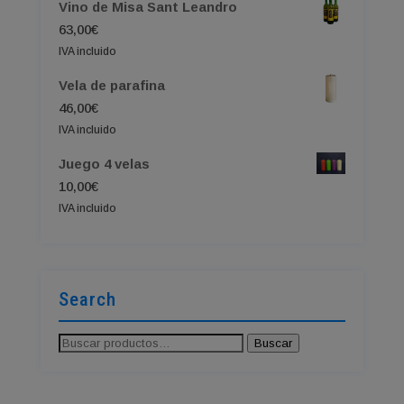
Vino de Misa Sant Leandro
era:
es:
63,00
€
760,00€.
749,00€.
IVA incluido
Vela de parafina
46,00
€
IVA incluido
Juego 4 velas
10,00
€
IVA incluido
Search
Buscar
Buscar
por: