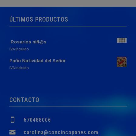
ÚLTIMOS PRODUCTOS
.Rosarios niñ@s
IVA incluido
Paño Natividad del Señor
El
El
IVA incluido
precio
precio
original
actual
era:
es:
760,00€.
749,00€.
CONTACTO

670488006

carolina@concincopanes.com