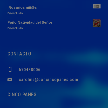
.Rosarios niñ@s
IVA incluido
Paño Natividad del Señor
El
El
IVA incluido
precio
precio
original
actual
era:
es:
760,00€.
749,00€.
CONTACTO

670488006

carolina@concincopanes.com
CINCO PANES