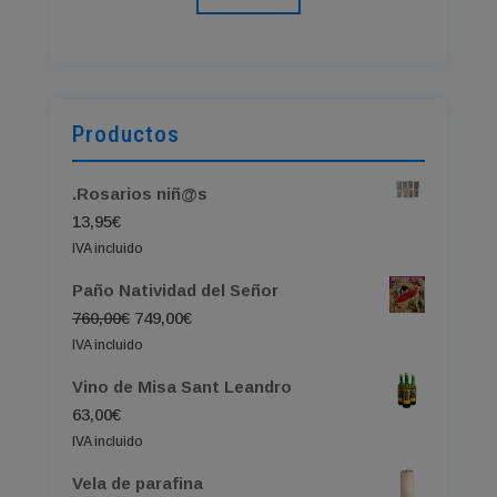
Productos
.Rosarios niñ@s
13,95
€
IVA incluido
Paño Natividad del Señor
El
El
760,00
€
749,00
€
precio
precio
IVA incluido
original
actual
Vino de Misa Sant Leandro
era:
es:
63,00
€
760,00€.
749,00€.
IVA incluido
Vela de parafina