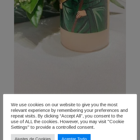
We use cookies on our website to give you the most
Cirio pintado a mano Pan de
relevant experience by remembering your preferences and
Oro
repeat visits. By clicking “Accept All”, you consent to the
use of ALL the cookies. However, you may visit "Cookie
Settings" to provide a controlled consent.
58,00
€
IVA incluido
Ajustes de Cookies
Aceptar Todo