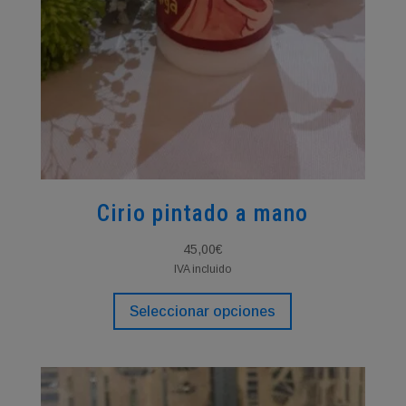
Cirio pintado a mano
45,00
€
IVA incluido
Este
Seleccionar opciones
producto
tiene
múltiples
variantes.
Las