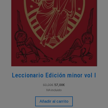
Leccionario Edición minor vol I
El
El
60,00
€
57,00
€
precio
precio
IVA incluido
original
actual
Añadir al carrito
era:
es:
60,00€.
57,00€.