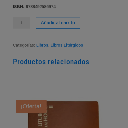
ISBN:
9788492586974
Leccionario
Añadir al carrito
V
Misas
rituales
Categorías:
Libros
,
Libros Litúrgicos
y
Misas
Productos relacionados
de
difuntos
cantidad
¡Oferta!