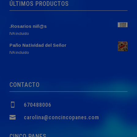
ÚLTIMOS PRODUCTOS
.Rosarios niñ@s
IVA incluido
Paño Natividad del Señor
El
El
IVA incluido
precio
precio
original
actual
era:
es:
760,00€.
749,00€.
CONTACTO

670488006

carolina@concincopanes.com
CINCO PANES