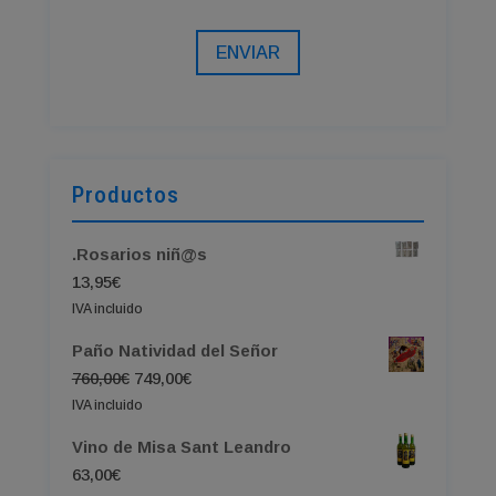
ENVIAR
Productos
.Rosarios niñ@s
13,95
€
IVA incluido
Paño Natividad del Señor
El
El
760,00
€
749,00
€
precio
precio
IVA incluido
original
actual
Vino de Misa Sant Leandro
era:
es:
63,00
€
760,00€.
749,00€.