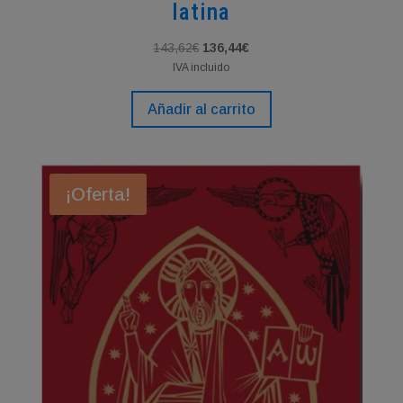
latina
El
El
143,62
€
136,44
€
precio
precio
IVA incluido
original
actual
Añadir al carrito
era:
es:
143,62€.
136,44€.
¡Oferta!