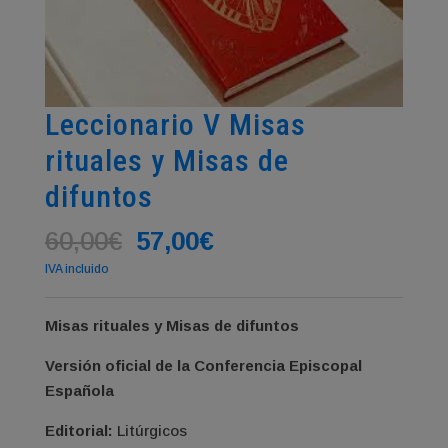
Leccionario V Misas
rituales y Misas de
difuntos
El
El
60,00
€
57,00
€
precio
precio
IVA incluido
original
actual
era:
es:
Misas rituales y Misas de difuntos
60,00€.
57,00€.
Versión oficial de la Conferencia Episcopal
Española
Editorial:
Litúrgicos