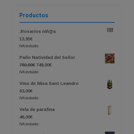
Productos
.Rosarios niñ@s
13,95
€
IVA incluido
Paño Natividad del Señor
El
El
760,00
€
749,00
€
precio
precio
IVA incluido
original
actual
Vino de Misa Sant Leandro
era:
es:
63,00
€
760,00€.
749,00€.
IVA incluido
Vela de parafina
46,00
€
IVA incluido