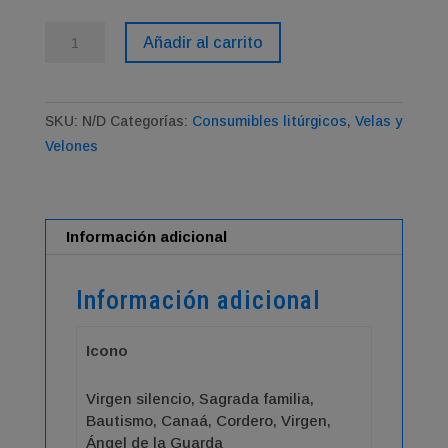
Cirio
Añadir al carrito
pintado
a
mano
SKU:
N/D
Categorías:
Consumibles litúrgicos
,
Velas y
cantidad
Velones
Información adicional
Información adicional
Icono
Virgen silencio, Sagrada familia,
Bautismo, Canaá, Cordero, Virgen,
Ángel de la Guarda