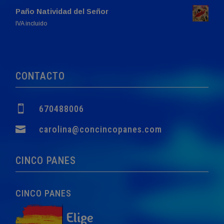
Paño Natividad del Señor
El
El
IVA incluido
precio
precio
original
actual
era:
es:
760,00€.
749,00€.
CONTACTO

670488006

carolina@concincopanes.com
CINCO PANES
CINCO PANES